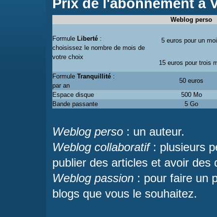
Prix de l'abonnement à 
Weblog perso
Formule
Liberté
:
5 euros pour un moi
choisissez le nombre de mois de
votre choix
15 euros pour trois 
Formule
Tranquillité
:
50 euros
par an
Espace disque
500 Mo
Bande passante
5 Go
Weblog perso
: un auteur.
Weblog collaboratif
: plusieurs p
publier des articles et avoir des 
Weblog passion
: pour faire un 
blogs que vous le souhaitez.