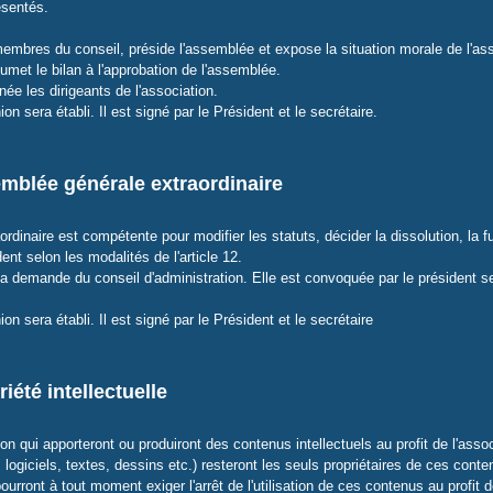
sentés.
embres du conseil, préside l'assemblée et expose la situation morale de l'asso
met le bilan à l'approbation de l'assemblée.
ée les dirigeants de l'association.
on sera établi. Il est signé par le Président et le secrétaire.
emblée générale extraordinaire
dinaire est compétente pour modifier les statuts, décider la dissolution, la fu
nt selon les modalités de l'article 12.
la demande du conseil d'administration. Elle est convoquée par le président s
on sera établi. Il est signé par le Président et le secrétaire
riété intellectuelle
 qui apporteront ou produiront des contenus intellectuels au profit de l'associ
logiciels, textes, dessins etc.) resteront les seuls propriétaires de ces conte
rront à tout moment exiger l'arrêt de l'utilisation de ces contenus au profit de