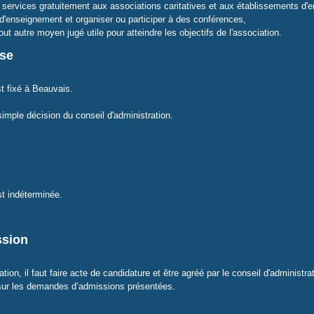
es services gratuitement aux associations caritatives et aux établissements d'
 d'enseignement et organiser ou participer à des conférences,
out autre moyen jugé utile pour atteindre les objectifs de l'association.
sse
st fixé à Beauvais.
 simple décision du conseil d'administration.
st indéterminée.
ssion
ation, il faut faire acte de candidature et être agréé par le conseil d'administra
sur les demandes d’admissions présentées.