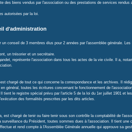
te des biens vendus par l'association ou des prestations de services rendus a
s autorisées par la loi.
eil d'administration
par un conseil de 3 membres élus pour 2 années par l'assemblée générale. Les
ent, un trésorier et un secrétaire.
ndet, représente l'association dans tous les actes de la vie civile. Il a, nota
ciation.
, est chargé de tout ce qui concerne la correspondance et les archives. Il réd
en général, toutes les écritures concernant le fonctionnement de l'association,
l tient le registre spécial prévu par l'article 5 de la loi du 1er juillet 1901 et l
'exécution des formalités prescrites par les dits articles.
, est chargé de tenir ou faire tenir sous son contrôle la comptabilité de l'assoc
a surveillance du Président, toutes sommes dues à l'association. Il tient une c
 effectue et rend compte à l'Assemblée Générale annuelle qui approuve sa gest