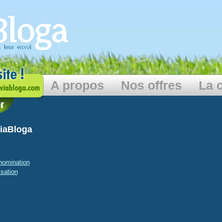
A propos
Nos offres
La 
ViaBloga
énomination
isation